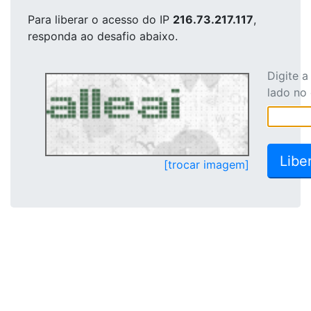
Para liberar o acesso
do IP
216.73.217.117
,
responda ao desafio abaixo.
Digite 
lado no
[trocar imagem]